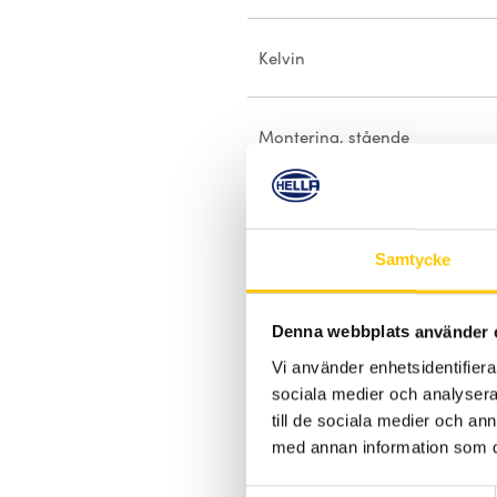
Kelvin
Montering, stående
Montering, hängande
Samtycke
Anslutning
Denna webbplats använder 
Vi använder enhetsidentifierar
Godkännanden
sociala medier och analysera 
till de sociala medier och a
med annan information som du 
Skyddsklass