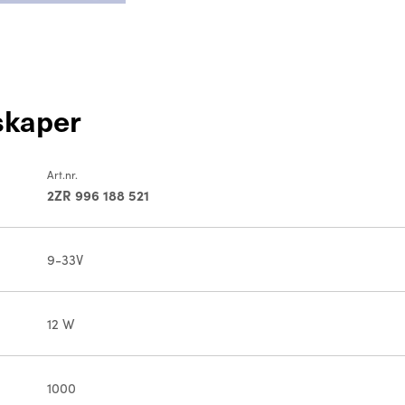
skaper
Art.nr.
2ZR 996 188 521
9-33V
12 W
1000