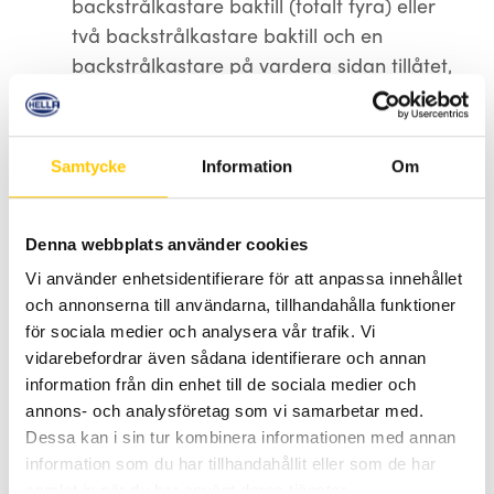
backstrålkastare baktill (totalt fyra) eller
två backstrålkastare baktill och en
backstrålkastare på vardera sidan tillåtet,
under förutsättning att dessa är ECE-
godkända och märkta 00AR. Godkända
backstrålkastare får kopplas in via
Samtycke
Information
Om
backljuskontakten.
ECE-R149, reglemente för
Denna webbplats använder cookies
strålkastare till motorfordon som
avger ett asymetriskt hel eller
Vi använder enhetsidentifierare för att anpassa innehållet
halvljus. (extraljus)
och annonserna till användarna, tillhandahålla funktioner
för sociala medier och analysera vår trafik. Vi
För att få använda ett extraljus på allmän
vidarebefordrar även sådana identifierare och annan
väg i Europa måste extraljuset vara
information från din enhet till de sociala medier och
annons- och analysföretag som vi samarbetar med.
godkänt enligt ECE-R149. Det innebär att
Dessa kan i sin tur kombinera informationen med annan
ljuset måste ha en viss ljustätet. Dvs.
information som du har tillhandahållit eller som de har
ljushetsintrycket som en belyst yta orsakar
samlat in när du har använt deras tjänster.