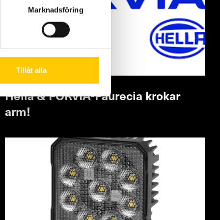
Marknadsföring
Tillåt alla
Hella & FORVIA-Faurecia krokar
arm!