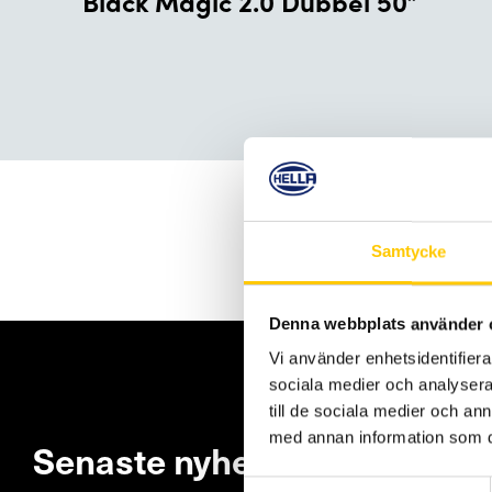
Black Magic 2.0 Dubbel 50”
Upptäck mer i vår k
Samtycke
Denna webbplats använder 
Vi använder enhetsidentifierar
sociala medier och analysera 
till de sociala medier och a
med annan information som du 
Senaste nyheterna
Samtyckesval