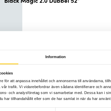
Black Magic 2.0 Dubbel 52”
atalog eller klicka på någon av produkterna ovan.
Information
cookies
e för att anpassa innehållet och annonserna till användarna, tillh
vår trafik. Vi vidarebefordrar även sådana identifierare och anna
nnons- och analysföretag som vi samarbetar med. Dessa kan i sin
har tillhandahållit eller som de har samlat in när du har använt 
ValueFit Blade