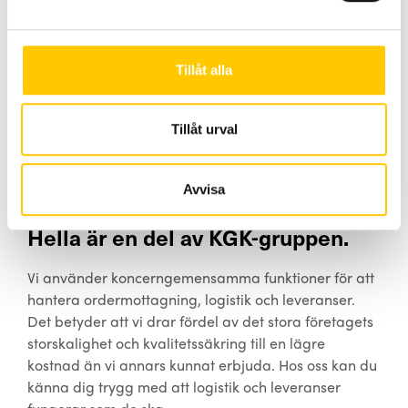
och forskare med spetskompetens inom
produktutveckling, laboratorietester och
tillverkningsprocesser, men designers och
marknadsförare spelar en lika viktig roll i det
Tillåt alla
ständigt pågående arbetet med att utveckla Hellas
varumärke.
Tillåt urval
Avvisa
Hella är en del av KGK-gruppen.
Vi använder koncerngemensamma funktioner för att
hantera ordermottagning, logistik och leveranser.
Det betyder att vi drar fördel av det stora företagets
storskalighet och kvalitetssäkring till en lägre
kostnad än vi annars kunnat erbjuda. Hos oss kan du
känna dig trygg med att logistik och leveranser