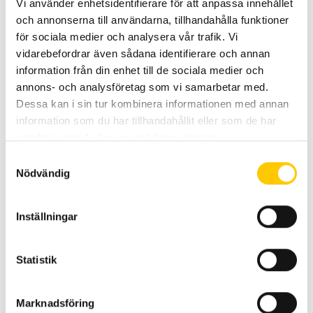
Vi använder enhetsidentifierare för att anpassa innehållet
och annonserna till användarna, tillhandahålla funktioner
för sociala medier och analysera vår trafik. Vi
vidarebefordrar även sådana identifierare och annan
information från din enhet till de sociala medier och
annons- och analysföretag som vi samarbetar med.
Dessa kan i sin tur kombinera informationen med annan
information som du har tillhandahållit eller som de har
samlat in när du har använt deras tjänster.
Samtyckesval
Nödvändig
Inställningar
Spetskompetens inom produkt-
Statistik
utveckling.
Kärnan i Hellas personaltrupp utgörs av ingenjörer
Marknadsföring