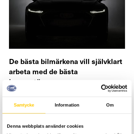
De bästa bilmärkena vill självklart
arbeta med de bästa
leverantörerna.
Tysk spetsteknologi i kombination med ett
kundorienterat synsätt och förmågan att läsa av
Samtycke
Information
Om
samhällsförändringar har genom åren lett till att
många ledande biltillverkare valt Hella som
samarbetspartner.
Denna webbplats använder cookies