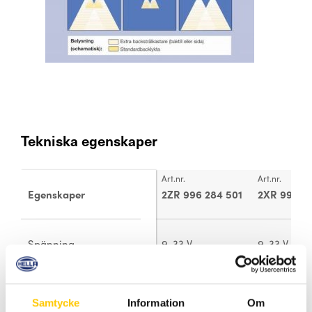
Tekniska egenskaper
Art.nr.
Art.nr.
Egenskaper
2ZR 996 284 501
2XR 996 28
Spänning
9-33 V
9-33 V
Effektförbrukning
15 W
15 W
Samtycke
Information
Om