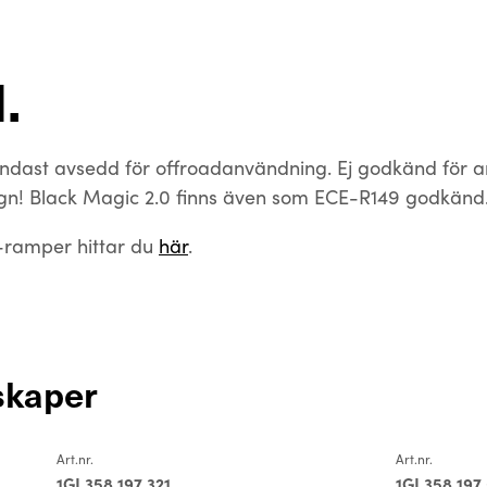
.
dast avsedd för offroadanvändning. Ej godkänd för 
gn! Black Magic 2.0 finns även som ECE-R149 godkänd
-ramper hittar du
här
.
skaper
Art.nr.
Art.nr.
1GJ 358 197 321
1GJ 358 197