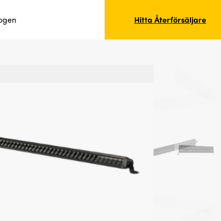
logen
Hitta Återförsäljare