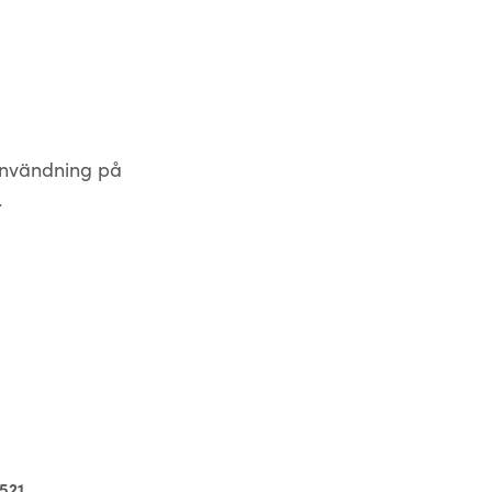
användning på
.
 521