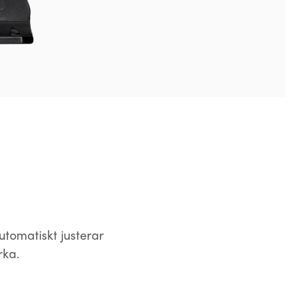
tomatiskt justerar
rka.