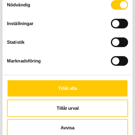
Nödvändig
ECE-R149
Inställningar
ECE-R10
Statistik
Rak
Marknadsföring
Böjd
Tillåt alla
Tillåt urval
Se hur ljuset fördelas på vägbanan.
Lux-skala
Avvisa
Varje ruta i diagrammen är 10x10m.