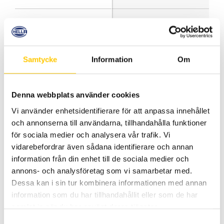
Långtgående Upplysning
Samtycke
Information
Om
Effektfbrukning
79 W
81 W
Denna webbplats använder cookies
Lumen
5410 lm
5410 lm
Vi använder enhetsidentifierare för att anpassa innehållet
och annonserna till användarna, tillhandahålla funktioner
Färgtemperatur
5700 K
5700 K
för sociala medier och analysera vår trafik. Vi
vidarebefordrar även sådana identifierare och annan
information från din enhet till de sociala medier och
Skyddsklass
IP68, IP69K
IP68, IP69K
annons- och analysföretag som vi samarbetar med.
Dessa kan i sin tur kombinera informationen med annan
information som du har tillhandahållit eller som de har
Spänning
12-24 V
12-24 V
samlat in när du har använt deras tjänster.
Samtyckesval