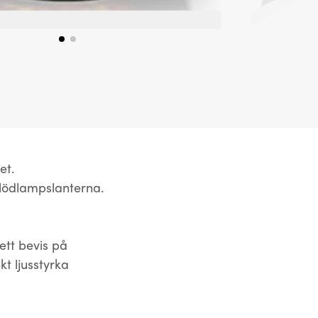
et.
glödlampslanterna.
ett bevis på
kt ljusstyrka