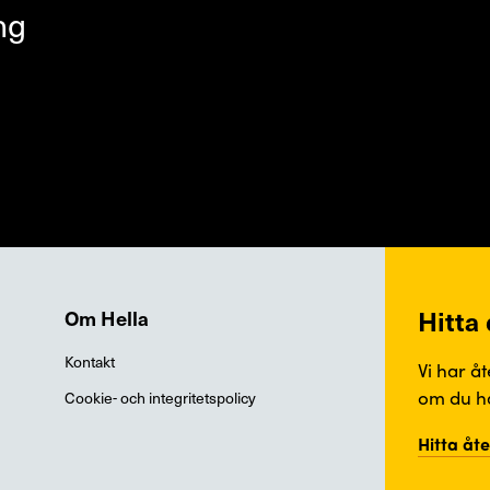
ng
Hitta
Om Hella
Kontakt
Vi har å
om du ha
Cookie- och integritetspolicy
Hitta åt