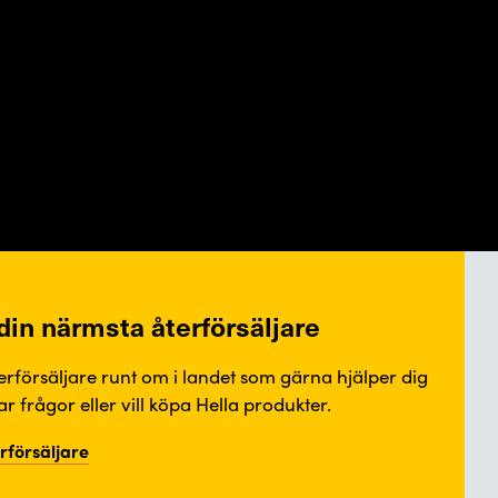
 din närmsta återförsäljare
terförsäljare runt om i landet som gärna hjälper dig
r frågor eller vill köpa Hella produkter.
erförsäljare