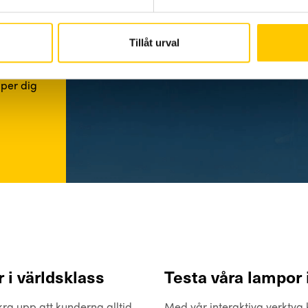
Tillåt urval
lper dig
 i världsklass
Testa våra lampor 
kra upp att kunderna alltid
Med vår interaktiva verktyg