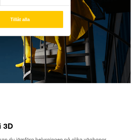
Tillåt alla
i 3D
 kan du jämföra belysningen på olika vägbanor.