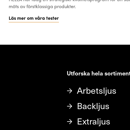
möts av förstklassiga produkter.
Läs mer om våra tester
Utforska hela sortimen
Arbetsljus
Backljus
Extraljus