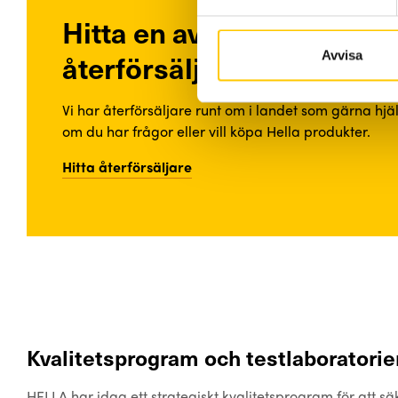
Hitta en av våra
återförsäljare
Avvisa
Vi har återförsäljare runt om i landet som gärna hjä
om du har frågor eller vill köpa Hella produkter.
Hitta återförsäljare
Kvalitetsprogram och testlaboratorier
HELLA har idag ett strategiskt kvalitetsprogram för att sä