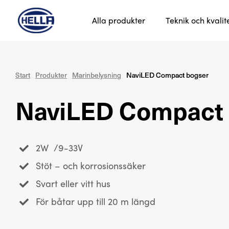
Alla produkter
Teknik och kvalit
Start
Start
Produkter
Produkter
Marinbelysning
Marinbelysning
NaviLED Compact bogser
NaviLED Compact bogser
NaviLED Compact
2W /9-33V
Stöt – och korrosionssäker
Svart eller vitt hus
För båtar upp till 20 m längd