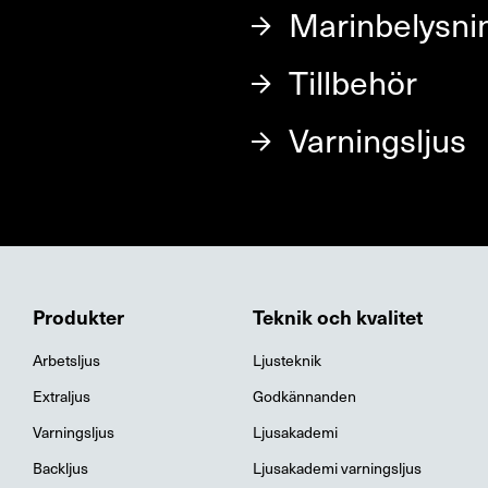
Marinbelysni
Tillbehör
Varningsljus
Produkter
Teknik och kvalitet
Arbetsljus
Ljusteknik
Extraljus
Godkännanden
Varningsljus
Ljusakademi
Backljus
Ljusakademi varningsljus