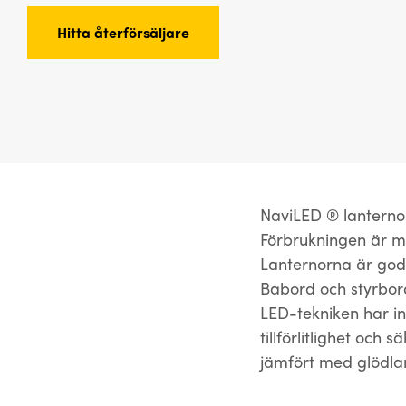
Hitta återförsäljare
NaviLED ® lanterno
Förbrukningen är mi
Lanternorna är godk
Babord och styrbor
LED-tekniken har i
tillförlitlighet och
jämfört med glödla