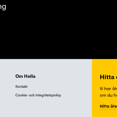
ng
Hitta
Om Hella
Kontakt
Vi har å
om du ha
Cookie- och integritetspolicy
Hitta åt