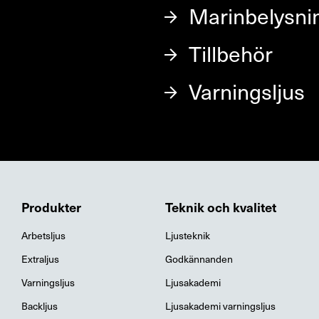
Marinbelysni
Tillbehör
Varningsljus
Produkter
Teknik och kvalitet
Arbetsljus
Ljusteknik
Extraljus
Godkännanden
Varningsljus
Ljusakademi
Backljus
Ljusakademi varningsljus