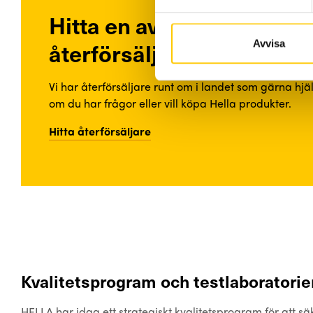
Hitta en av våra
återförsäljare
Avvisa
Vi har återförsäljare runt om i landet som gärna hjä
om du har frågor eller vill köpa Hella produkter.
Hitta återförsäljare
Kvalitetsprogram och testlaboratorier
HELLA har idag ett strategiskt kvalitetsprogram för att sä