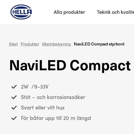
Alla produkter
Teknik och kvalit
Start
Start
Produkter
Produkter
Marinbelysning
Marinbelysning
NaviLED Compact styrbord
NaviLED Compact styrbord
NaviLED Compact 
2W /9-33V
Stöt – och korrosionssäker
Svart eller vitt hus
För båtar upp till 20 m längd