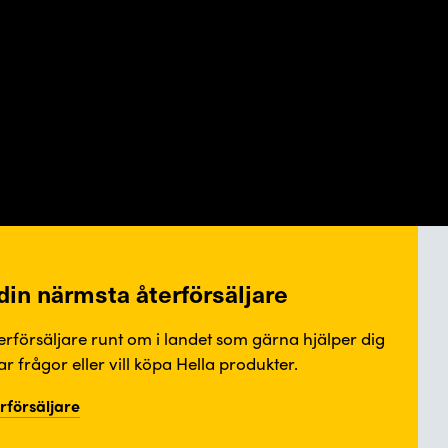
 din närmsta återförsäljare
terförsäljare runt om i landet som gärna hjälper dig
r frågor eller vill köpa Hella produkter.
erförsäljare