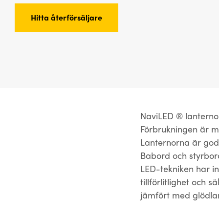
Hitta återförsäljare
NaviLED ® lanterno
Förbrukningen är mi
Lanternorna är godk
Babord och styrbor
LED-tekniken har i
tillförlitlighet och
jämfört med glödla