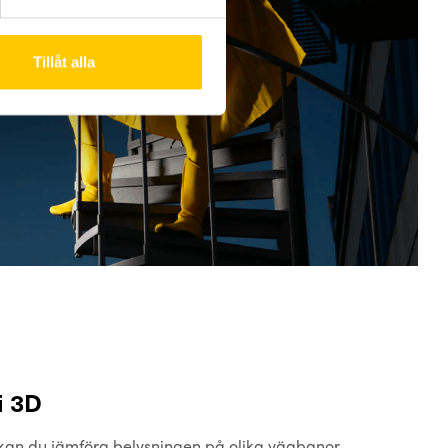
Tillåt alla
i 3D
 kan du jämföra belysningen på olika vägbanor.