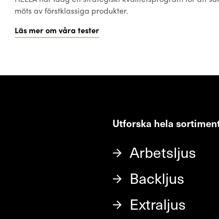
möts av förstklassiga produkter.
Läs mer om våra tester
Utforska hela sortimen
Arbetsljus
Backljus
Extraljus