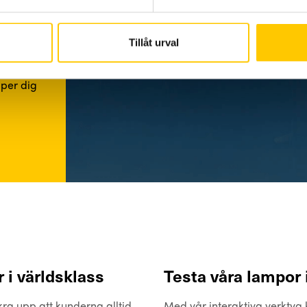
Tillåt urval
lper dig
 i världsklass
Testa våra lampor 
kra upp att kunderna alltid
Med vår interaktiva verktyg