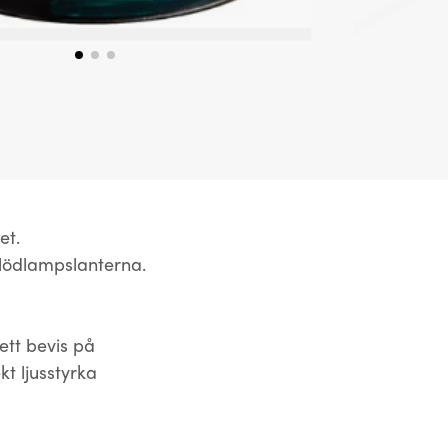
et.
glödlampslanterna.
ett bevis på
kt ljusstyrka