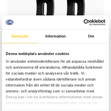
Samtycke
Information
Om
Denna webbplats använder cookies
Vi använder enhetsidentifierare för att anpassa innehållet
LED-ramper slim
och annonserna till användarna, tillhandahålla funktioner
för sociala medier och analysera vår trafik. Vi
vidarebefordrar även sådana identifierare och annan
information från din enhet till de sociala medier och
annons- och analysföretag som vi samarbetar med.
Dessa kan i sin tur kombinera informationen med annan
information som du har tillhandahållit eller som de har
samlat in när du har använt deras tjänster.