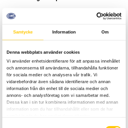
Art.nr.
Art.nr.
Egenskaper
2RL 014 979 001
2RL 014 979 
Samtycke
Information
Om
Spänning
10-30V
10-30V
Denna webbplats använder cookies
Effektförbrukning
7W
7W
Vi använder enhetsidentifierare för att anpassa innehållet
och annonserna till användarna, tillhandahålla funktioner
för sociala medier och analysera vår trafik. Vi
Montering
Fast
Stång
vidarebefordrar även sådana identifierare och annan
information från din enhet till de sociala medier och
annons- och analysföretag som vi samarbetar med.
Varningsfunktion
Roterande
Roterande
Dessa kan i sin tur kombinera informationen med annan
information som du har tillhandahållit eller som de har
samlat in när du har använt deras tjänster.
Skyddsklasser
IP 67, IP X9K
IP 67, IP X9K
Samtyckesval