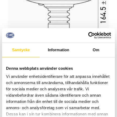
Samtycke
Information
Om
Produktmått
Denna webbplats använder cookies
Vi använder enhetsidentifierare för att anpassa innehållet
Tekniska egenskaper
och annonserna till användarna, tillhandahålla funktioner
för sociala medier och analysera vår trafik. Vi
Art.nr.
Art.nr.
vidarebefordrar även sådana identifierare och annan
Egenskaper
2XD 357 980 001
2XD 357 98
information från din enhet till de sociala medier och
annons- och analysföretag som vi samarbetar med.
Dessa kan i sin tur kombinera informationen med annan