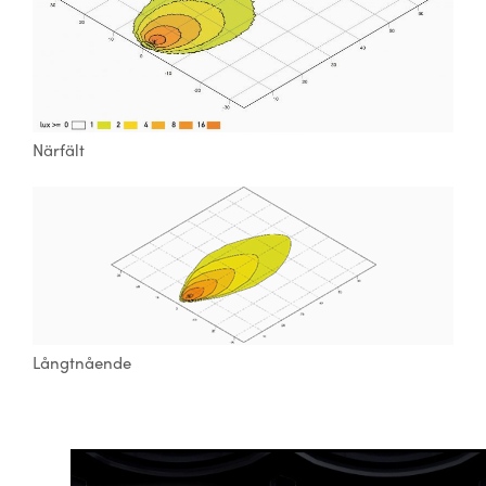
Närfält
Långtnående