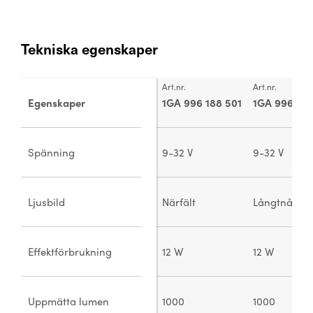
Tekniska egenskaper
Art.nr.
Art.nr.
Egenskaper
1GA 996 188 501
1GA 996 188
Spänning
9-32 V
9-32 V
Ljusbild
Närfält
Långtnåend
Effektförbrukning
12 W
12 W
Uppmätta lumen
1000
1000