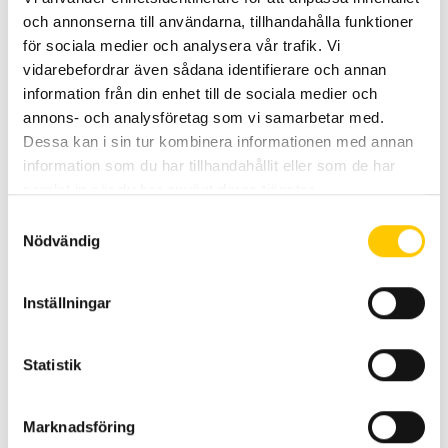
och annonserna till användarna, tillhandahålla funktioner
Jämför hur ljuset fördelas
för sociala medier och analysera vår trafik. Vi
Denna översikt hjälper dig att hitta rätt ljusbild.
vidarebefordrar även sådana identifierare och annan
Isoluxdiagrammen visar både bredd och längd.
information från din enhet till de sociala medier och
annons- och analysföretag som vi samarbetar med.
Lux-skala
Dessa kan i sin tur kombinera informationen med annan
Varje ruta i diagrammen är 10x10m.
information som du har tillhandahållit eller som de har
samlat in när du har använt deras tjänster.
Samtyckesval
Nödvändig
Inställningar
Statistik
Marknadsföring
Power Beam 1000 Compact LED