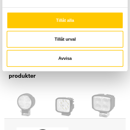
Tillåt alla
Tillåt urval
Långtnående
Närfält
Avvisa
Nedan kan du jämföra relaterade
produkter